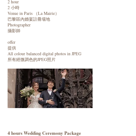
2 hour
2 小時
Venue in Paris （La Mairie）
巴黎區內婚宴註冊場地
Photographer
攝影師
offer
提供
All colour balanced digital photos in JPEG
​所有經微調色的JPEG照片
4 hours Wedding Ceremony Package